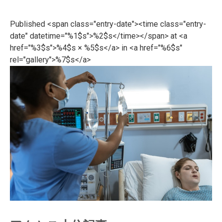
Published <span class="entry-date"><time class="entry-
date" datetime="%1$s">%2$s</time></span> at <a
href="%3$s">%4$s × %5$s</a> in <a href="%6$s"
rel="gallery">%7$s</a>